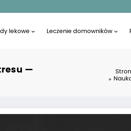
dy lekowe
Leczenie domowników
tresu —
Stro
Nauka