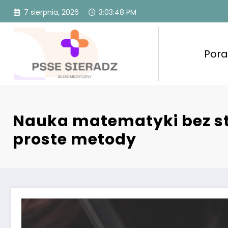
Przejdź
7 sierpnia, 2026
3:03:50 PM
do
treści
Pora
Nauka matematyki bez s
proste metody