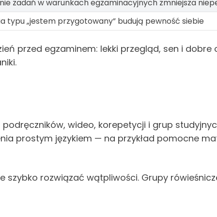
nie zadań w warunkach egzaminacyjnych zmniejsza nie
ia typu „jestem przygotowany” budują pewność siebie
zień przed egzaminem: lekki przegląd, sen i dobr
iki.
 podręczników, wideo, korepetycji i grup studyjnyc
enia prostym językiem — na przykład pomocne ma
zybko rozwiązać wątpliwości. Grupy rówieśnicze