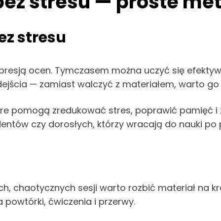
ez stresu — proste me
z stresu
 presją ocen. Tymczasem można uczyć się efektywn
jścia — zamiast walczyć z materiałem, warto go 
tóre pomogą zredukować stres, poprawić pamięć i
dentów czy dorosłych, którzy wracają do nauki po 
h, chaotycznych sesji warto rozbić materiał na kr
owtórki, ćwiczenia i przerwy.