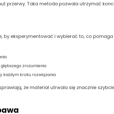
inut przerwy. Taka metoda pozwala utrzymać konce
ne, by eksperymentować i wybierać to, co pomaga n
ania
 głębszego zrozumienia
zy każdym kroku rozwiązania
rawiają, że materiał utrwala się znacznie szybciej.
abawa