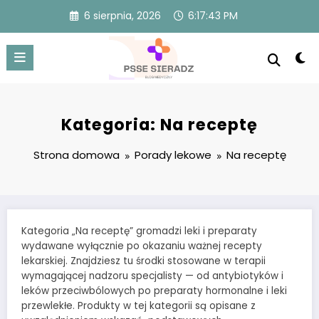
Przejdź
6 sierpnia, 2026
6:17:43 PM
do
treści
Kategoria: Na receptę
Strona domowa
Porady lekowe
Na receptę
Kategoria „Na receptę” gromadzi leki i preparaty
wydawane wyłącznie po okazaniu ważnej recepty
lekarskiej. Znajdziesz tu środki stosowane w terapii
wymagającej nadzoru specjalisty — od antybiotyków i
leków przeciwbólowych po preparaty hormonalne i leki
przewlekłe. Produkty w tej kategorii są opisane z