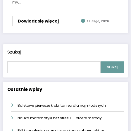
my,…
Dowiedz się więcej
1 Lutego, 2026
Szukaj
Szukaj
Ostatnie wpisy
Baletowe pierwsze kroki: taniec dla najmłodszych
Nauka matematyki bez stresu — proste metody
Ból i zapalenie po urazie na placu zabaw: jaki lek