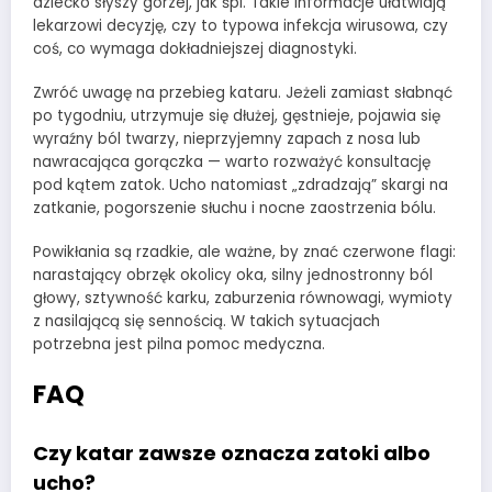
dziecko słyszy gorzej, jak śpi. Takie informacje ułatwiają
lekarzowi decyzję, czy to typowa infekcja wirusowa, czy
coś, co wymaga dokładniejszej diagnostyki.
Zwróć uwagę na przebieg kataru. Jeżeli zamiast słabnąć
po tygodniu, utrzymuje się dłużej, gęstnieje, pojawia się
wyraźny ból twarzy, nieprzyjemny zapach z nosa lub
nawracająca gorączka — warto rozważyć konsultację
pod kątem zatok. Ucho natomiast „zdradzają” skargi na
zatkanie, pogorszenie słuchu i nocne zaostrzenia bólu.
Powikłania są rzadkie, ale ważne, by znać czerwone flagi:
narastający obrzęk okolicy oka, silny jednostronny ból
głowy, sztywność karku, zaburzenia równowagi, wymioty
z nasilającą się sennością. W takich sytuacjach
potrzebna jest pilna pomoc medyczna.
FAQ
Czy katar zawsze oznacza zatoki albo
ucho?