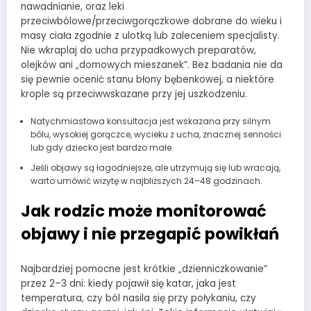
nawadnianie, oraz leki
przeciwbólowe/przeciwgorączkowe dobrane do wieku i
masy ciała zgodnie z ulotką lub zaleceniem specjalisty.
Nie wkraplaj do ucha przypadkowych preparatów,
olejków ani „domowych mieszanek”. Bez badania nie da
się pewnie ocenić stanu błony bębenkowej, a niektóre
krople są przeciwwskazane przy jej uszkodzeniu.
Natychmiastowa konsultacja jest wskazana przy silnym
bólu, wysokiej gorączce, wycieku z ucha, znacznej senności
lub gdy dziecko jest bardzo małe.
Jeśli objawy są łagodniejsze, ale utrzymują się lub wracają,
warto umówić wizytę w najbliższych 24–48 godzinach.
Jak rodzic może monitorować
objawy i nie przegapić powikłań
Najbardziej pomocne jest krótkie „dzienniczkowanie”
przez 2–3 dni: kiedy pojawił się katar, jaka jest
temperatura, czy ból nasila się przy połykaniu, czy