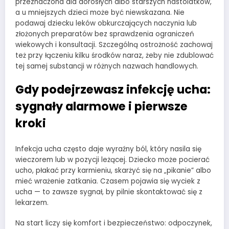
przeznaczona dla dorosłych albo starszych nastolatków,
a u mniejszych dzieci może być niewskazana. Nie
podawaj dziecku leków obkurczających naczynia lub
złożonych preparatów bez sprawdzenia ograniczeń
wiekowych i konsultacji. Szczególną ostrożność zachowaj
też przy łączeniu kilku środków naraz, żeby nie zdublować
tej samej substancji w różnych nazwach handlowych.
Gdy podejrzewasz infekcję ucha:
sygnały alarmowe i pierwsze
kroki
Infekcja ucha często daje wyraźny ból, który nasila się
wieczorem lub w pozycji leżącej. Dziecko może pocierać
ucho, płakać przy karmieniu, skarżyć się na „pikanie” albo
mieć wrażenie zatkania. Czasem pojawia się wyciek z
ucha — to zawsze sygnał, by pilnie skontaktować się z
lekarzem.
Na start liczy się komfort i bezpieczeństwo: odpoczynek,