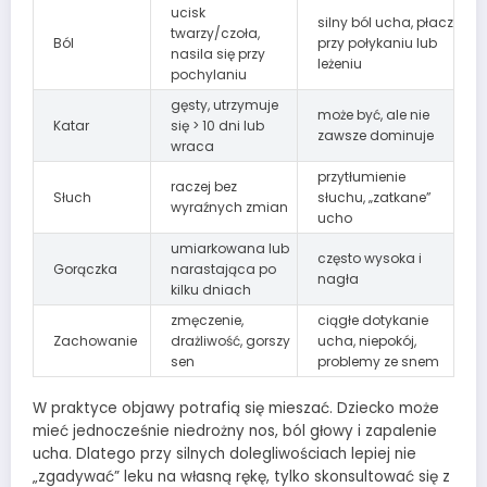
ucisk
silny ból ucha, płacz
twarzy/czoła,
Ból
przy połykaniu lub
nasila się przy
leżeniu
pochylaniu
gęsty, utrzymuje
może być, ale nie
Katar
się > 10 dni lub
zawsze dominuje
wraca
przytłumienie
raczej bez
Słuch
słuchu, „zatkane”
wyraźnych zmian
ucho
umiarkowana lub
często wysoka i
Gorączka
narastająca po
nagła
kilku dniach
zmęczenie,
ciągłe dotykanie
Zachowanie
drażliwość, gorszy
ucha, niepokój,
sen
problemy ze snem
W praktyce objawy potrafią się mieszać. Dziecko może
mieć jednocześnie niedrożny nos, ból głowy i zapalenie
ucha. Dlatego przy silnych dolegliwościach lepiej nie
„zgadywać” leku na własną rękę, tylko skonsultować się z