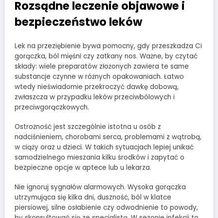
Rozsądne leczenie objawowe i
bezpieczeństwo leków
Lek na przeziębienie bywa pomocny, gdy przeszkadza Ci
gorączka, ból mięśni czy zatkany nos. Ważne, by czytać
składy: wiele preparatów złożonych zawiera te same
substancje czynne w różnych opakowaniach. Łatwo
wtedy nieświadomie przekroczyć dawkę dobową,
zwłaszcza w przypadku leków przeciwbólowych i
przeciwgorączkowych.
Ostrożność jest szczególnie istotna u osób z
nadciśnieniem, chorobami serca, problemami z wątrobą,
w ciąży oraz u dzieci. W takich sytuacjach lepiej unikać
samodzielnego mieszania kilku środków i zapytać o
bezpieczne opcje w aptece lub u lekarza.
Nie ignoruj sygnałów alarmowych. Wysoka gorączka
utrzymująca się kilka dni, duszność, ból w klatce
piersiowej, silne osłabienie czy odwodnienie to powody,
by skonsultować się ze specjalistą. W sezonie infekcji to