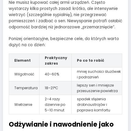
Nie musisz kupować całej armii urządzeń. Często
wystarczy kilka prostych zasad: krótko, ale intensywnie
wietrzyć (szczególnie sypialnię), nie przegrzewać
pomieszczeń i zadbać o sen. Niewyspanie potrafi osłabić
odporność bardziej niż jednorazowe „przemarznięcie”.
Poniżej orientacyjne, bezpieczne cele, do których warto
dążyć na co dzień:
Praktyczny
Element
Po co to robić
zakres
mniej suchości śluzówek
Wilgotność
40–60%
i podrażnień
lepszy sen i mniejsze
Temperatura
18–21°C
przesuszenie powietrza
2–4 razy
spadek stężenia
Wietrzenie
dziennie po
drobnoustrojów i
5–10 minut
poprawa komfortu
Odżywianie i nawodnienie jako