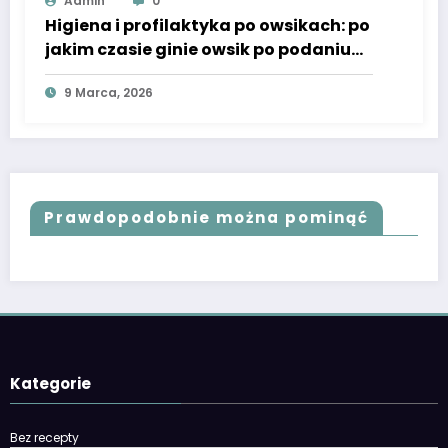
Admin
0
Higiena i profilaktyka po owsikach: po
jakim czasie ginie owsik po podaniu
leku i co sprzątać
9 Marca, 2026
Prawdopodobnie można pominąć
Kategorie
Bez recepty